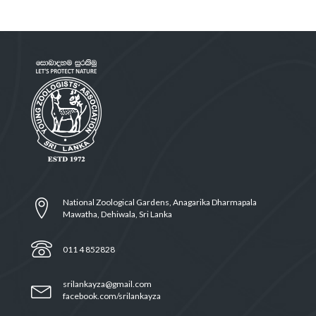
National Zoological Gardens, Anagarika Dharmapala
Mawatha, Dehiwala, Sri Lanka
011 4 852828
srilankayza@gmail.com
facebook.com/srilankayza