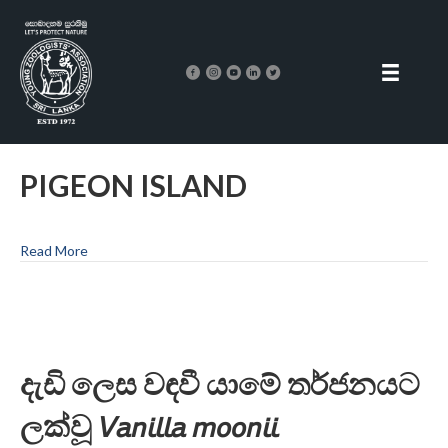
PIGEON ISLAND
Read More
දැඩි ලෙස වඳවී යාමේ තර්ජනයට
ලක්වූ 𝘝𝘢𝘯𝘪𝘭𝘭𝘢 𝘮𝘰𝘰𝘯𝘪𝘪