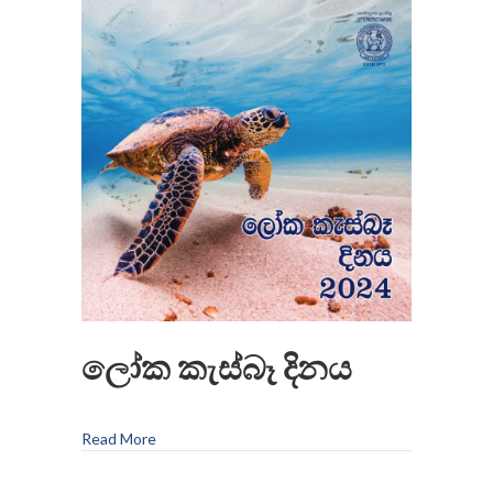
ලෝක කැස්බෑ දිනය
Read More