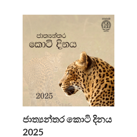
ජාත්‍යන්තර කොටි දිනය
2025