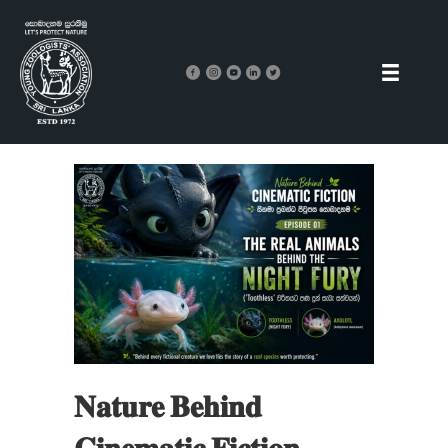
𝐍𝐚𝐭𝐮𝐫𝐞 𝐁𝐞𝐡𝐢𝐧𝐝
𝐂𝐢𝐧𝐞𝐦𝐚𝐭𝐢𝐜 𝐅𝐢𝐜𝐭𝐢𝐨𝐧 –