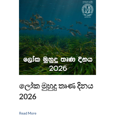
ලෝක මුහුදු තෘණ දිනය
2026
Read More