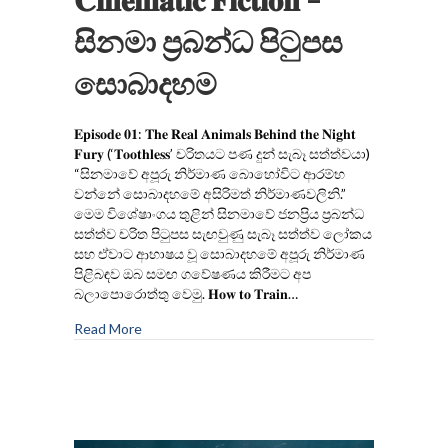
සිනමා ප්‍රබන්ධ පිටුපස
සොබාදහම
𝐄𝐩𝐢𝐬𝐨𝐝𝐞 𝟎𝟏: 𝐓𝐡𝐞 𝐑𝐞𝐚𝐥 𝐀𝐧𝐢𝐦𝐚𝐥𝐬 𝐁𝐞𝐡𝐢𝐧𝐝 𝐭𝐡𝐞 𝐍𝐢𝐠𝐡𝐭
𝐅𝐮𝐫𝐲 (‘𝐓𝐨𝐨𝐭𝐡𝐥𝐞𝐬𝐬’ චරිතයට පණ දුන් සැබෑ සත්ත්වයා)
“සිනමාවේ අපූරු නිර්මාණ බොහෝවිට ආරම්භ
වන්නේ සොබාදහමේ අසිරිමත් නිර්මාණවලිනි.”
මෙම විශේෂාංගය තුළින් සිනමාවේ ජනප්‍රිය ප්‍රබන්ධ
සත්ත්ව චරිත පිටුපස සැඟවුණු සැබෑ සත්ත්ව ලෝකය
සහ ඒවාට ආභාෂය වූ සොබාදහමේ අපූරු නිර්මාණ
පිළිබඳව ඔබ සමඟ ගවේෂණය කිරීමට අප
බලාපොරොත්තු වෙමු. 𝐇𝐨𝐰 𝐭𝐨 𝐓𝐫𝐚𝐢𝐧…
Read More