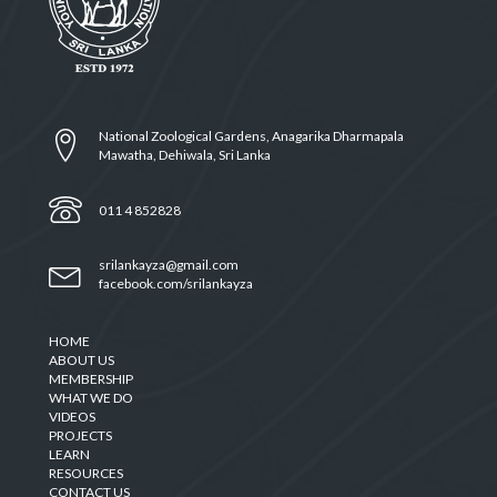
National Zoological Gardens, Anagarika Dharmapala
Mawatha, Dehiwala, Sri Lanka
011 4 852828
srilankayza@gmail.com
facebook.com/srilankayza
HOME
ABOUT US
MEMBERSHIP
WHAT WE DO
VIDEOS
PROJECTS
LEARN
RESOURCES
CONTACT US