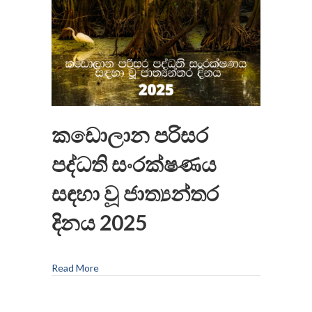
කඩොලාන පරිසර
පද්ධති සංරක්ෂණය
සඳහා වූ ජාත්‍යන්තර
දිනය 2025
Read More