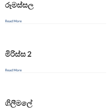
රූමස්සල
Read More
මිරිස්ස 2
Read More
ගිලීමලේ