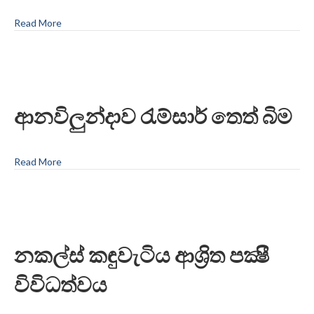
Read More
ආනවිලුන්දාව රැම්සාර් තෙත් බිම
Read More
නකල්ස් කඳුවැටිය ආශ්‍රිත පක්‍ෂී
විවිධත්වය