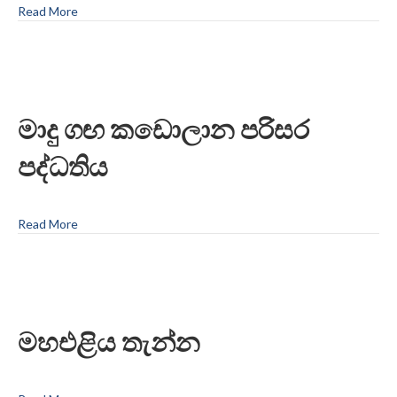
Read More
මාදු ගඟ කඩොලාන පරිසර
පද්ධතිය
Read More
මහඑළිය තැන්න