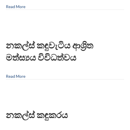
Read More
නකල්ස් කඳුවැටිය ආශ්‍රිත
මත්ස්‍යය විවිධත්වය
Read More
නකල්ස් කඳුකරය