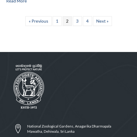
Read More
« Previous
1
2
3
4
Next »
National Zoological Gardens, Anagarika Dharmapala
Mawatha, Dehiwala, Sri Lanka