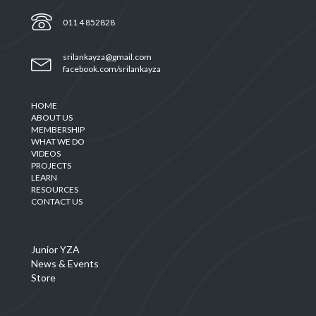
011 4 852828
srilankayza@gmail.com
facebook.com/srilankayza
HOME
ABOUT US
MEMBERSHIP
WHAT WE DO
VIDEOS
PROJECTS
LEARN
RESOURCES
CONTACT US
Junior YZA
News & Events
Store