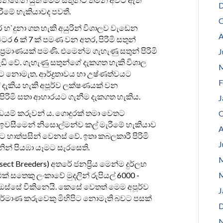
D
ීමේ හැකියාවද පවතී.
O
ර හ`දුනා ගත හැකි අයුරින් විශාලව වැඩෙන
A
ීටර 6 ක් 7 ක් පමණ වන අතර, පිරිමි සතුන්
‍්‍රමාණයක් පමණි. එමෙන්ම ගැහැණු සතුන් පිරිමි
J
ඩි වේ. ගැහැණු සතුන්ගේ දැකගත හැකි විශාල
M
ුන්ට නොමැත. ආර්ද්‍රතාවය හා උෂ්ණත්වයට
F
 දැකිය හැකි අපූර්ව ලක්ෂණයක් වන
 පිරිමි සතා ආහාරයට ගැනීම දැකගත හැකිය.
J
 දඩයම් කරුවන් ය. ගොදුරක් තමා වෙතට
O
ඉවසීමෙන් නිසොල්මන්ව කල් මැරීමේ හැකියාව
A
ඊට හාත්පසින් වෙනස් වේ. ඉතා කබලකාරී පිරිමි
J
ැනින් පියඹා යෑමට සැරසෙති.
M
ct Breeders) අතරේ ජනප‍්‍රිය මෙන්ම දුර්ලභ
් සතෙකු ලංකාවේ මුදලින් රුපියල් 6000 -
M
ඔස්සේ විකිනෙයි. කෙසේ වෙතත් මෙම අපූර්ව
J
ර්මාණ කරුවෙකු මිහිපිට නොමැති බවට පසක්
D
N