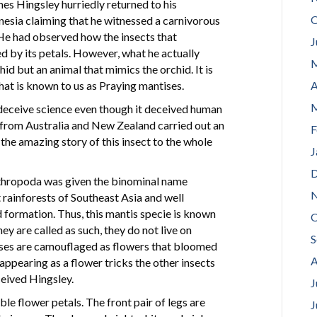
mes Hingsley hurriedly returned to his
O
nesia claiming that he witnessed a carnivorous
He had observed how the insects that
J
 by its petals. However, what he actually
M
id but an animal that mimics the orchid. It is
that is known to us as Praying mantises.
A
M
 deceive science even though it deceived human
s from Australia and New Zealand carried out an
F
the amazing story of this insect to the whole
J
D
thropoda was given the binominal name
N
ainforests of Southeast Asia and well
 formation. Thus, this mantis specie is known
O
y are called as such, they do not live on
S
ises are camouflaged as flowers that bloomed
A
, appearing as a flower tricks the other insects
ceived Hingsley.
J
le flower petals. The front pair of legs are
J