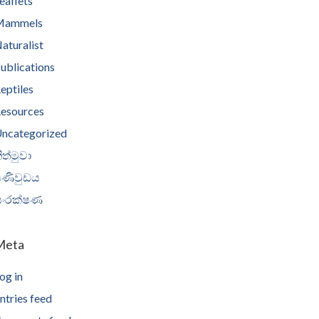
eaflets
Mammels
aturalist
ublications
eptiles
esources
ncategorized
ිත්මුවා
පණිවුඩය
සංරක්ෂණ
Meta
og in
ntries feed