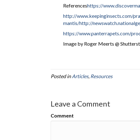
References
https://www.discovermaga
http://www.keepinginsects.com/pray
mantis/
http://newswatch.nationalgeo
https://www.panterrapets.com/prod
Image by Roger Meerts @ Shutters
Posted in
Articles
,
Resources
Leave a Comment
Comment