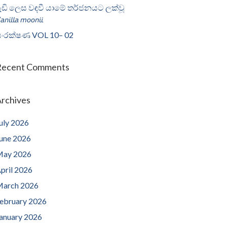
ැඩි ලෙස වඳවී යාමේ තර්ජනයට ලක්වූ
𝘢𝘯𝘪𝘭𝘭𝘢 𝘮𝘰𝘰𝘯𝘪𝘪
ංරක්ෂණ VOL 10– 02
Recent Comments
rchives
uly 2026
une 2026
ay 2026
pril 2026
arch 2026
ebruary 2026
anuary 2026