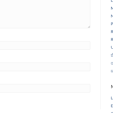
L
N
P
R
R
U
ත
L
E