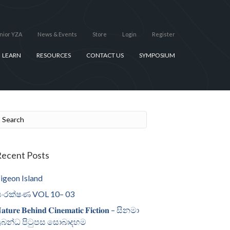
nior YZA
News & Events
Store
Login
Register
LEARN
RESOURCES
CONTACT US
SYMPOSIUM
ecent Posts
igeon Island
ංරක්ෂණ VOL 10– 03
𝐚𝐭𝐮𝐫𝐞 𝐁𝐞𝐡𝐢𝐧𝐝 𝐂𝐢𝐧𝐞𝐦𝐚𝐭𝐢𝐜 𝐅𝐢𝐜𝐭𝐢𝐨𝐧 – සිනමා
්‍රබන්ධ පිටුපස සොබාදහම