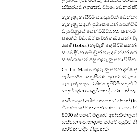
පරිසරයට අනුගතව වර්ණ වෙනස් කිර
ගැහැණු හා පිරිමි පහසුවෙන් වෙන්ක
ගැහැණු සතුන්, ප‍්‍රමාණයෙන් සෙන්ටිම
වැඩෙනුයේ සෙන්ටිමීටර 2.5 ක තරම් ප
සතුන්ට වඩා වර්ණවත් භාවයෙන්ද වැ
පෙති (Lobes) හැඩැති පාද පිරිමි සත
සංවේදීවන මොවුන් තුළ ද වන්දන් ගේ
සංසර්ගයෙන් පසු ගැහැණු සතා විසින්
Orchid Mantis ගැහැණු සතුන් දක්ෂ
පැමිණෙන කාලසීමාව පුරාවටම ඉතා 
ගැහැණු සතුනට තිබුනද පිරිමි සතුන් 
සතුන් කුඩා සෙලවීමක දී පවා හුන් ත
කෘමි සතුන් අභිජනනය කරන්නන් (Inse
විශේෂයක් වන අතර සාමාන්‍යයෙන් එක
8000 ක් පමණ මිලකට අන්තර්ජාලය 
සත්වයා සොභාදහම තරමේ අපූර්ව නි
කරවන කදිම නිදසුනකි.