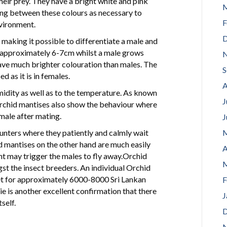
eir prey. They have a bright white and pink
M
ing between these colours as necessary to
F
vironment.
D
making it possible to differentiate a male and
s approximately 6-7cm whilst a male grows
N
ve much brighter colouration than males. The
S
d as it is in females.
A
umidity as well as to the temperature. As known
J
rchid mantises also show the behaviour where
male after mating.
J
unters where they patiently and calmly wait
M
d mantises on the other hand are much easily
A
nt may trigger the males to fly away.Orchid
M
st the insect breeders. An individual Orchid
net for approximately 6000-8000 Sri Lankan
F
e is another excellent confirmation that there
J
self.
D
N