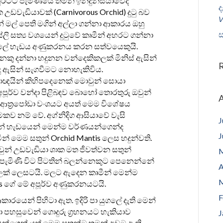
රටට පැමිණියේ තමන් ඉන්දුනීසියාවේදී
ද
වැඩියාවක් (Carnivorous Orchid) දුටු බව
𝘝
 මල් පෙති මගින් අල්ලා ගන්නා ආකාරය ඔහු
ස
ස්ලි සත්‍ය වශයෙන් දුටුවේ කෘමීන් අහරට ගන්නා
ලේ හැඩය අණුකරනය කරන සත්වයෙකුයි.
කු දන්නා හදුනන වන්දෙකිකලක් මිනිස් ඇසින්
ිදු ඇසින් සැගවීමට නොහැකිවිය.
්‍යාඥයින් කිහිපදෙනෙක් මොවුන් සොයා
අපූර්ව වන්දා පිළිබඳව බොහෝ තොරතුරු ඔවුන්
A
ත‍්‍රපෝඩා වංශයට අයත් මෙම විශේෂය
්මකව නම් වේ. අග්නිදිග ආසියාවේ වැසි
J
ුන් හැඩයෙන් මෙන්ම වර්ණයන්ගෙන්ද
J
් මෙම සතුන් Orchid Mantis ලෙස හදුන්වති.
වුන් උඩවැඩියා ශාක මත ජීවත්වන සතුන්
M
පැමිණි විට පිටතින් බලන්නෙකුට පෙනෙන්නේ
A
ලක් ලෙසටයි. මලට ඇදෙන කෘමීන් මෙන්ම
M
ntis ගේ මේ අපූර්ව අණුකරනයටයි.
F
ාරයෙන් පිහිටා ඇත. ඉදිරි පා යුගලේ දැති මෙන්
ා පහසුවෙන් ගොදුරු ග‍්‍රහනයට හැකියාව
J
්ණයන්ගෙන් යුත් මෙම සතුන්ට තමන් අවට ඇති