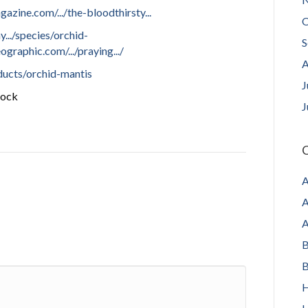
zine.com/.../the-bloodthirsty...
O
.../species/orchid-
S
graphic.com/.../praying.../
A
ucts/orchid-mantis
J
tock
J
C
A
A
A
B
B
H