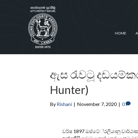
HOME
A
ඇස රැවටූ දඩයම්කර
Hunter)
By
Rishani
|
November 7, 2020
|
0
වර්ෂ 1897 ඔස්ටේ‍්‍රලියානු වාර්ථාක