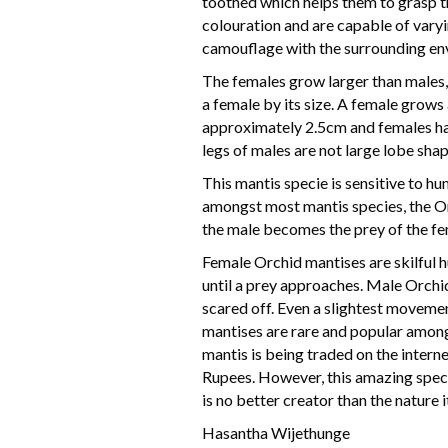
toothed which helps them to grasp th
colouration and are capable of vary
camouflage with the surrounding en
The females grow larger than males, 
a female by its size. A female grow
approximately 2.5cm and females ha
legs of males are not large lobe shape
This mantis specie is sensitive to h
amongst most mantis species, the O
the male becomes the prey of the fe
Female Orchid mantises are skilful h
until a prey approaches. Male Orchi
scared off. Even a slightest moveme
mantises are rare and popular among
mantis is being traded on the inter
Rupees. However, this amazing speci
is no better creator than the nature it
Hasantha Wijethunge