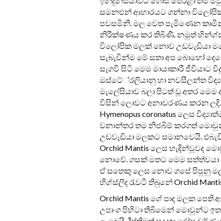
ඉන්දුනීසියාවට ගොස් පෙරළා තම මවු
සමනළුන් ආහාරයට ගන්නා විලෝපික උඩ
පවසමිනි. මල වෙත පැමිණෙන කෘමීන්
නිරීක්ෂණය කර තිබිණි. නමුත් හින්ග්
විලෝපික මලක් නොව උඩවැඩියා ම
සැබැවින්ම මේ සතා අප බොහෝ දෙනෙ
සැගවී සිටි මෙම මායාකාරී ජීවියාට ව
ඔස්ටේ‍්‍රලියානු හා නවසීලන්ත විද
මැලේසියාව බලා පිටත් වූ අතර මෙම 
විසින් ලොවට අනාවරණය කරන ලදි.ආ
Hymenopus coronatus ලෙස විද්‍යාත
වනාන්තර තම නිජබිම් කරගත් මොව
උඩවැඩියා මලකට සමානවෙයි. එබැවින
Orchid Mantis ලෙස හැදින්වූවද මො
නොවේ. ගසක් මතට මෙම සත්ත්වයා 
ඒ සතෙකු ලෙස නොව ගසේ පිපුනු ම
හිග්ස්ලිද රැවටී තිබුනේ Orchid Ma
Orchid Mantis ගේ පාද මලක පෙති ආක
උපාංග පිහිටා තිබීමෙන් මොවුන්ට ඉත
ලැබෙයි. දීප්තිමත් සුදු හා රෝස වර