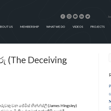
Ju
BOUT US
MEMBERSHIP
WHAT WE DO
VIDEOS
PROJECTS
ු (The Deceiving
R
P
ස
𝐍
රුවකු වන ජේමිස් හින්ග්ස්ලි (James Hingsley)
ප